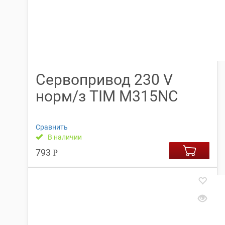
Сервопривод 230 V
норм/з TIM M315NС
Сравнить
В наличии
793
Р