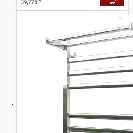
39,775
Р