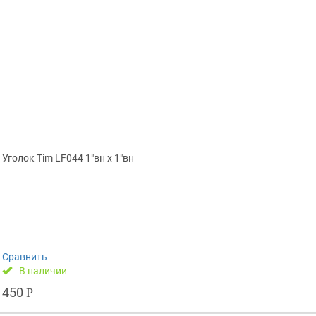
Уголок Tim LF044 1″вн х 1″вн
Сравнить
В наличии
450
Р