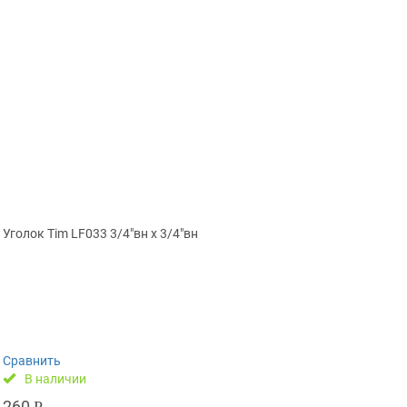
Уголок Tim LF033 3/4″вн х 3/4″вн
Сравнить
В наличии
260
Р