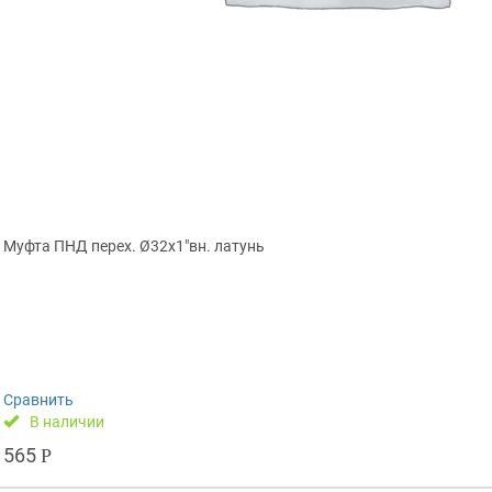
Муфта ПНД перех. Ø32х1″вн. латунь
Сравнить
В наличии
565
Р