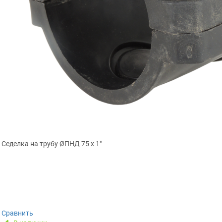
Седелка на трубу ØПНД 75 х 1″
Сравнить