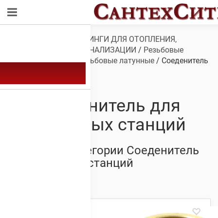
Обзор
/
ТРУБЫ И ФИТИНГИ ДЛЯ ОТОПЛЕНИЯ,
ВОДОСНАБЖЕНИЯ, КАНАЛИЗАЦИИ
/
Резьбовые
фитинги
/
Фитинги резьбовые латунные
/ Соеденитель
для насосных станций
Соеденитель для
насосных станций
Товары из категории Соеденитель
для насосных станций
Showing all 3 results