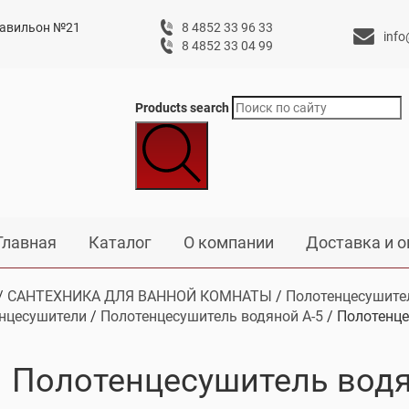
 павильон №21
8 4852 33 96 33
info
8 4852 33 04 99
Products search
Главная
Каталог
О компании
Доставка и о
/
САНТЕХНИКА ДЛЯ ВАННОЙ КОМНАТЫ
/
Полотенцесушите
нцесушители
/
Полотенцесушитель водяной А-5
/ Полотенце
Полотенцесушитель водя