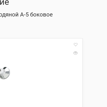
ие
одяной А-5 боковое