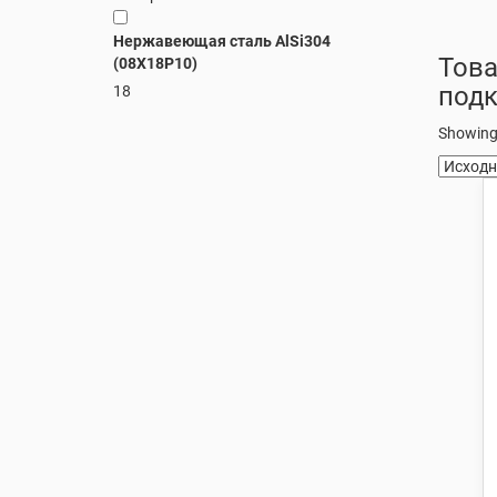
Нержавеющая сталь AlSi304
Това
(08Х18Р10)
под
18
Showing 