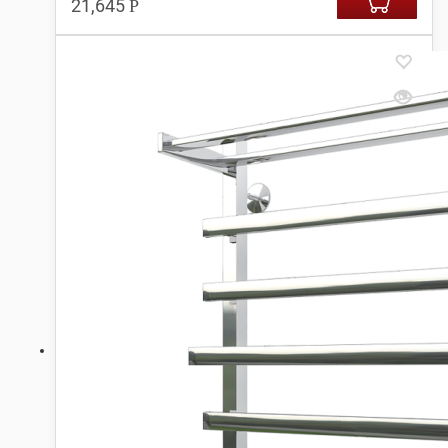
21,645
Р