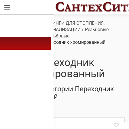
Обзор
/
ТРУБЫ И ФИТИНГИ ДЛЯ ОТОПЛЕНИЯ,
ВОДОСНАБЖЕНИЯ, КАНАЛИЗАЦИИ
/
Резьбовые
фитинги
/
Фитинги резьбовые
хромированные
/ Переходник хромированный
Переходник
хромированный
Товары из категории Переходник
хромированный
Showing all 4 results