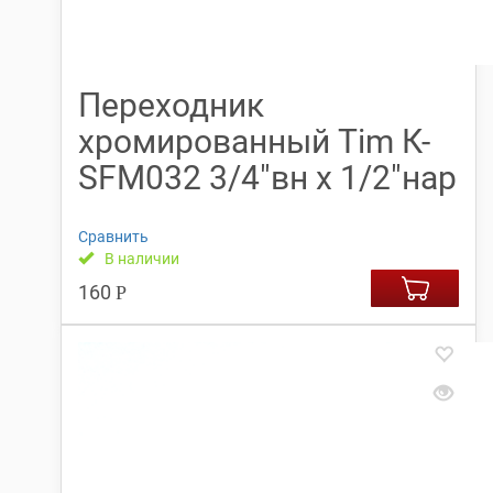
Переходник
хромированный Tim К-
SFM032 3/4″вн х 1/2″нар
Сравнить
В наличии
160
Р