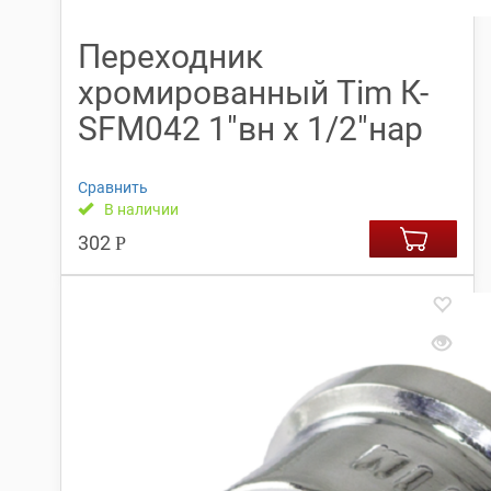
Переходник
хромированный Tim К-
SFM042 1″вн х 1/2″нар
Сравнить
В наличии
302
Р