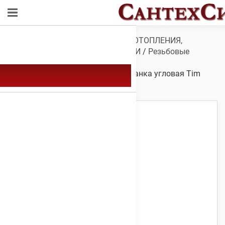
Обзор
/
ТРУБЫ И ФИТИНГИ ДЛЯ ОТОПЛЕНИЯ,
ВОДОСНАБЖЕНИЯ, КАНАЛИЗАЦИИ
/
Резьбовые
фитинги
/
Фитинги резьбовые
латунные
/
Американка
/ Американка угловая Tim
HJL022 1/2″нар. х 1/2″вн.