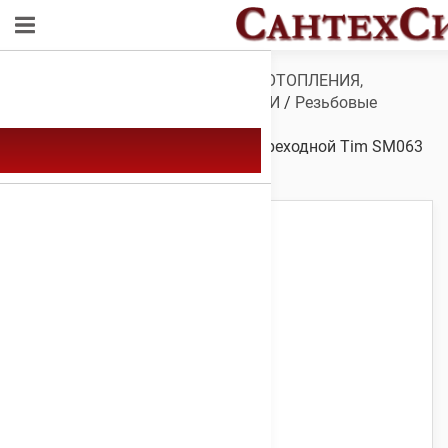
Обзор
/
ТРУБЫ И ФИТИНГИ ДЛЯ ОТОПЛЕНИЯ,
ВОДОСНАБЖЕНИЯ, КАНАЛИЗАЦИИ
/
Резьбовые
фитинги
/
Фитинги резьбовые
латунные
/
Бочонок
/ Бочонок переходной Tim SM063
1 1/2″нар х 3/4″нар