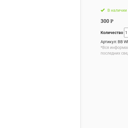
В наличии
300
Р
Количество
Артикул:
ВВ W
*Вся информац
последних све