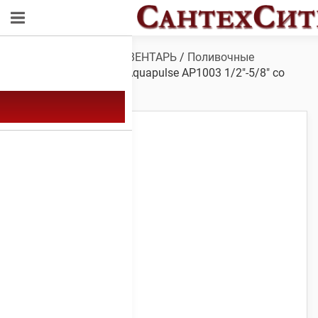
Обзор
/
САДОВЫЙ ИНВЕНТАРЬ
/
Поливочные
фитинги
/ Коннектор Aquapulse AP1003 1/2″-5/8″ со
стопом