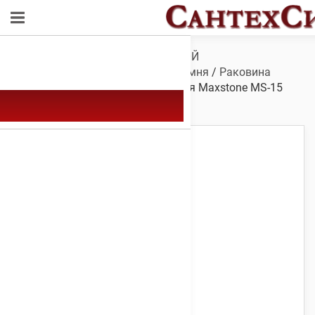
Обзор
/
САНТЕХНИКА ДЛЯ ВАННОЙ
КОМНАТЫ
/
Мойки
/
Мойки из камня
/
Раковина
Maxstone MS-15
/ Мойка каменная Maxstone МS-15
Светло-серая 640 х 505