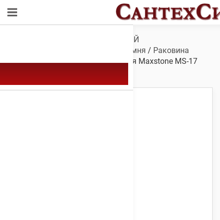
Обзор
/
САНТЕХНИКА ДЛЯ ВАННОЙ
КОМНАТЫ
/
Мойки
/
Мойки из камня
/
Раковина
Maxstone MS-17
/ Мойка каменная Maxstone МS-17
Черный металлик 780 х 485