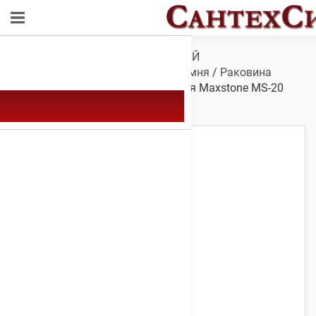
Обзор
/
САНТЕХНИКА ДЛЯ ВАННОЙ
КОМНАТЫ
/
Мойки
/
Мойки из камня
/
Раковина
Maxstone MS-20
/ Мойка каменная Maxstone МS-20
Звездное небо 495 х 395