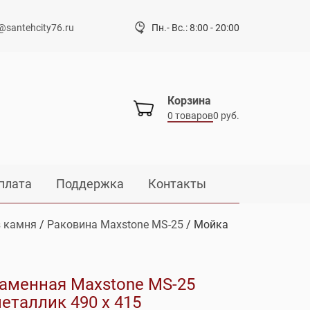
@santehcity76.ru
Пн.- Вс.: 8:00 - 20:00
Корзина
0 товаров
0 руб.
плата
Поддержка
Контакты
 камня
/
Раковина Maxstone MS-25
/ Мойка
аменная Maxstone МS-25
еталлик 490 х 415