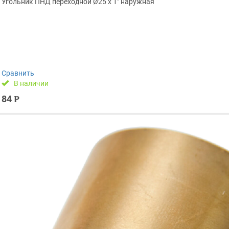
Угольник ПНД переходной Ø25 х 1″ наружная
Сравнить
В наличии
84
Р