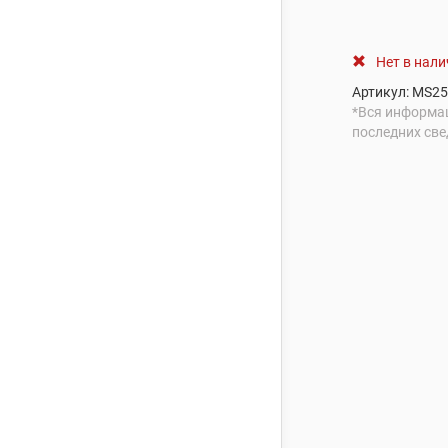
Нет в нал
Артикул:
MS2
*Вся информац
последних све