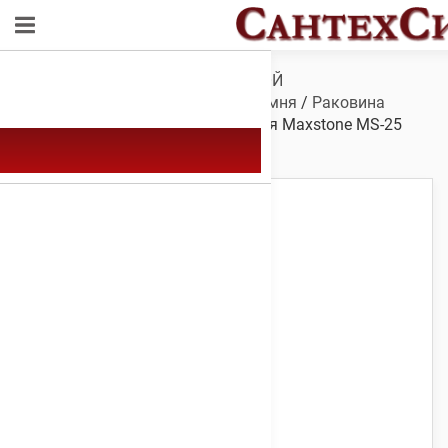
Обзор
/
САНТЕХНИКА ДЛЯ ВАННОЙ
КОМНАТЫ
/
Мойки
/
Мойки из камня
/
Раковина
Maxstone MS-25
/ Мойка каменная Maxstone МS-25
Терракотовая 490 х 415