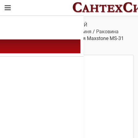
Обзор
/
САНТЕХНИКА ДЛЯ ВАННОЙ
КОМНАТЫ
/
Мойки
/
Мойки из камня
/
Раковина
Maxstone MS-31
/ Мойка каменная Maxstone МS-31
Светло-серая 725 х 470