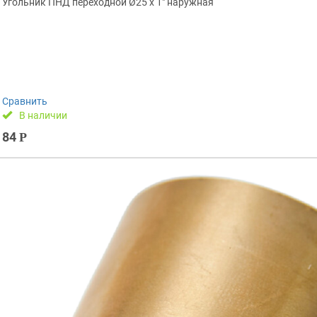
Угольник ПНД переходной Ø25 х 1″ наружная
Сравнить
В наличии
84
Р