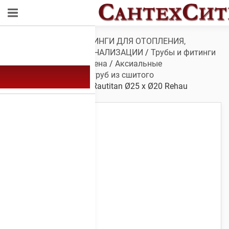
Обзор
/
ТРУБЫ И ФИТИНГИ ДЛЯ ОТОПЛЕНИЯ,
ВОДОСНАБЖЕНИЯ, КАНАЛИЗАЦИИ
/
Трубы и фитинги
для сшитого полиэтилена
/
Аксиальные
фитинги
/
Муфта для труб из сшитого
полиэтилена
/ Муфта Rautitan Ø25 х Ø20 Rehau