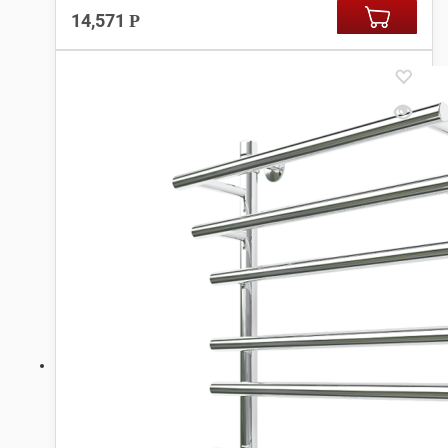
14,571
Р