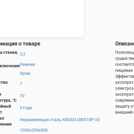
мация о товаре
Описан
 стенки,
Полотенц
2,2
сушки те
Нижнее
соответс
дключения
пищевая 
Хром
Эффектив
ство
эксплуат
7
электроэ
я
эксплуат
70
тура, °С
современ
ийный
защиту о
3 года
т
внешний 
ал
Нержавеющая сталь AlSi304 (08Х18Р10)
вления
1000х200х800