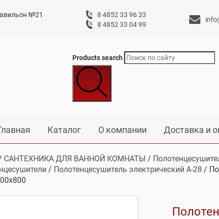
 павильон №21
8 4852 33 96 33
info
8 4852 33 04 99
Products search
Главная
Каталог
О компании
Доставка и о
/
САНТЕХНИКА ДЛЯ ВАННОЙ КОМНАТЫ
/
Полотенцесушите
нцесушители
/
Полотенцесушитель электрический А-28
/ По
00х800
Полотен