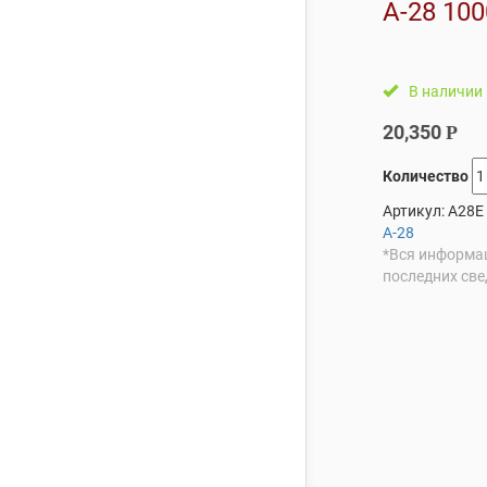
А-28 10
В наличии
20,350
Р
Количество
Артикул:
A28E
А-28
*Вся информац
последних све