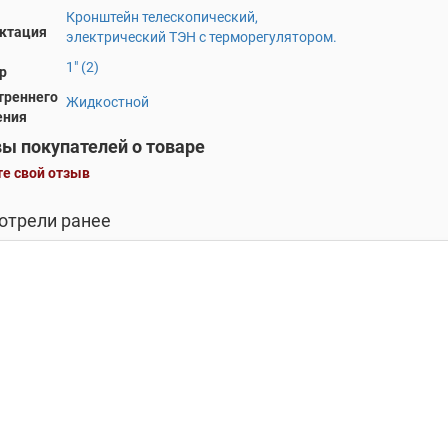
Кронштейн телескопический,
ктация
электрический ТЭН с терморегулятором.
1" (2)
р
треннего
Жидкостной
ения
ы покупателей о товаре
е свой отзыв
отрели ранее