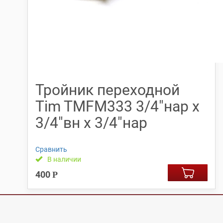
Тройник переходной
Tim TMFM333 3/4″нар х
3/4″вн х 3/4″нар
Сравнить
В наличии
400
Р