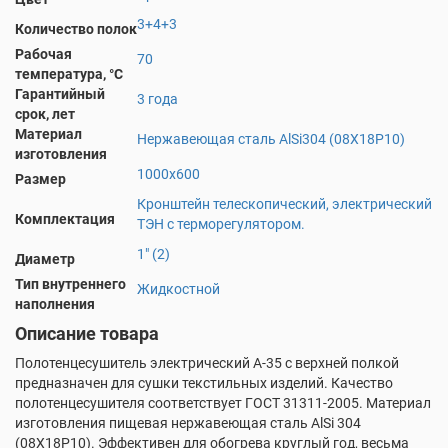
3+4+3
Количество полок
Рабочая
70
температура, °С
Гарантийный
3 года
срок, лет
Материал
Нержавеющая сталь AlSi304 (08Х18Р10)
изготовления
1000х600
Размер
Кронштейн телескопический, электрический
Комплектация
ТЭН с терморегулятором.
1" (2)
Диаметр
Тип внутреннего
Жидкостной
наполнения
Описание товара
Полотенцесушитель электрический А-35 с верхней полкой
предназначен для сушки текстильных изделий. Качество
полотенцесушителя соответствует ГОСТ 31311-2005. Материал
изготовления пищевая нержавеющая сталь AlSi 304
(08X18P10). Эффективен для обогрева круглый год, весьма