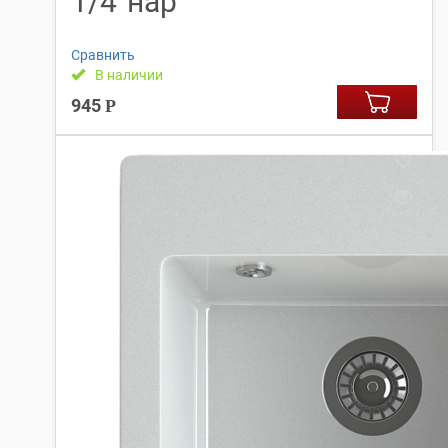
1/4″нар
Сравнить
В наличии
945
Р