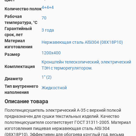
4+4+4
Количество полок
Рабочая
70
температура, °С
Гарантийный
3 года
срок, лет
Материал
Нержавеющая сталь AlSi304 (08Х18Р10)
изготовления
1200х400
Размер
Кронштейн телескопический, электрический
Комплектация
ТЭН с терморегулятором.
1" (2)
Диаметр
Тип внутреннего
Жидкостной
наполнения
Описание товара
Полотенцесушитель электрический А-35 с верхней полкой
предназначен для сушки текстильных изделий. Качество
полотенцесушителя соответствует ГОСТ 31311-2005. Материал
изготовления пищевая нержавеющая сталь AlSi 304
(08X18P10). Эффективен для обогрева круглый год, весьма