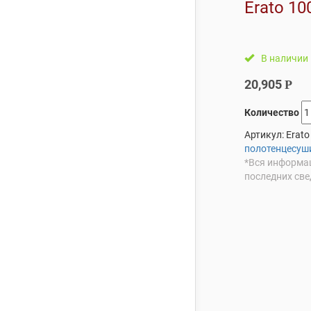
Erato 10
В наличии
20,905
Р
Количество
Артикул:
Erato
полотенцесуши
*Вся информац
последних све