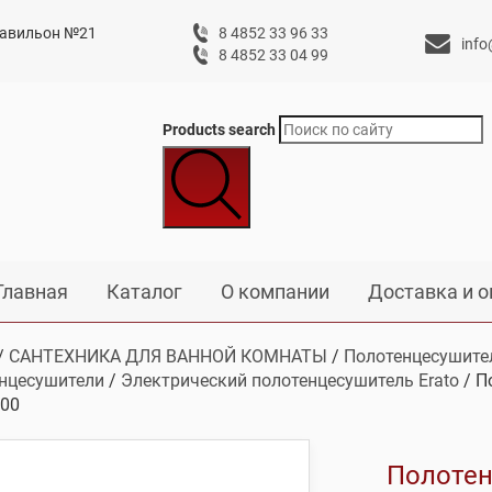
 павильон №21
8 4852 33 96 33
info
8 4852 33 04 99
Products search
Главная
Каталог
О компании
Доставка и о
/
САНТЕХНИКА ДЛЯ ВАННОЙ КОМНАТЫ
/
Полотенцесушите
нцесушители
/
Электрический полотенцесушитель Erato
/ П
00
Полотен