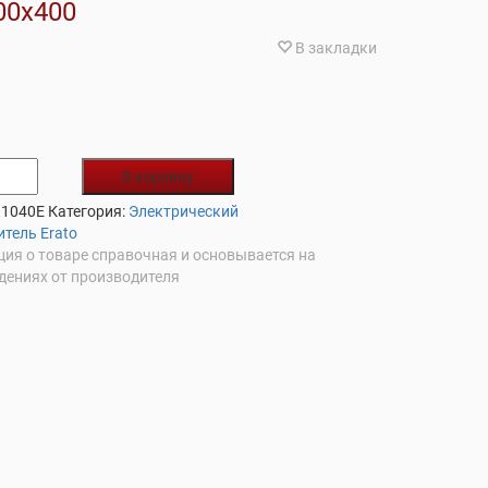
00х400
В закладки
В корзину
 1040E
Категория:
Электрический
тель Erato
ия о товаре справочная и основывается на
дениях от производителя