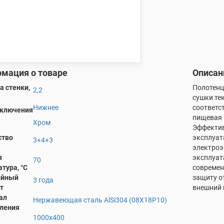
мация о товаре
Описан
 стенки,
Полотенц
2,2
сушки те
Нижнее
соответс
дключения
пищевая 
Хром
Эффектив
ство
эксплуат
3+4+3
электроэ
я
эксплуат
70
тура, °С
современ
ийный
защиту о
3 года
т
внешний 
ал
Нержавеющая сталь AlSi304 (08Х18Р10)
вления
1000х400