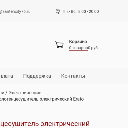
@santehcity76.ru
Пн.- Вс.: 8:00 - 20:00
Корзина
0 товаров
0 руб.
плата
Поддержка
Контакты
ли
/
Электрические
олотенцесушитель электрический Erato
цесушитель электрический