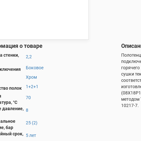
мация о товаре
Описан
 стенки,
Полотенц
2,2
подключе
Боковое
горячего
дключения
сушки те
Хром
соответс
1+2+1
изготовл
тво полок
(08X18P1
я
70
методом 
тура, °С
10217-7.
 давление,
8
альное
25 (2)
е, бар
йный срок,
5 лет