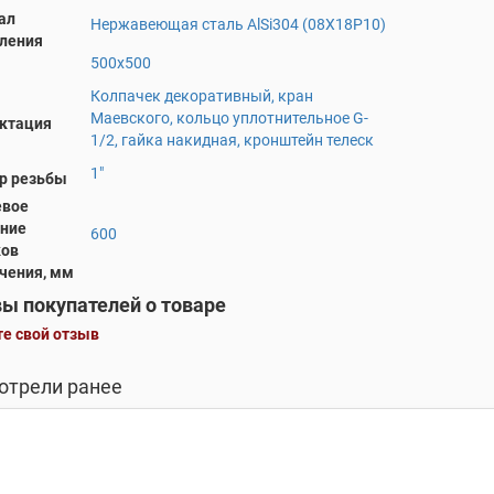
ал
Нержавеющая сталь AlSi304 (08Х18Р10)
вления
500х500
Колпачек декоративный, кран
Маевского, кольцо уплотнительное G-
ктация
1/2, гайка накидная, кронштейн телеск
1"
р резьбы
вое
яние
600
ков
чения, мм
ы покупателей о товаре
е свой отзыв
отрели ранее