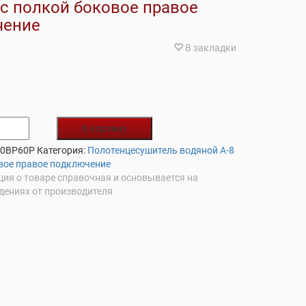
 с полкой боковое правое
чение
В закладки
В корзину
50BP60P
Категория:
Полотенцесушитель водяной А-8
вое правое подключение
ия о товаре справочная и основывается на
дениях от производителя