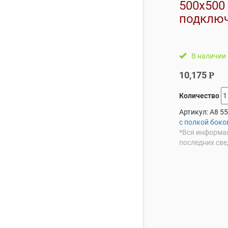
500х500
подклю
В наличии
10,175
Р
Количество
Артикул:
A8 5
с полкой боко
*Вся информац
последних све