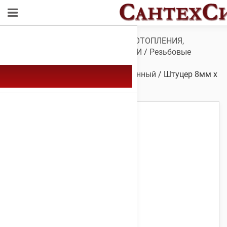
Обзор
/
ТРУБЫ И ФИТИНГИ ДЛЯ ОТОПЛЕНИЯ,
ВОДОСНАБЖЕНИЯ, КАНАЛИЗАЦИИ
/
Резьбовые
фитинги
/
Фитинги резьбовые
латунные
/
Штуцер
/
Штуцер латунный
/ Штуцер 8мм х
1/2″в