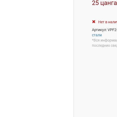
25 цанга
Нет в нал
Артикул:
VPF2
стали
*Вся информац
последних све