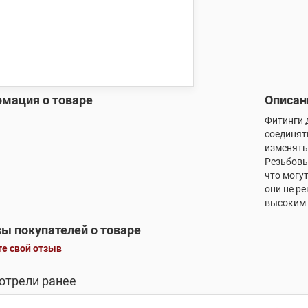
мация о товаре
Описан
Фитинги 
соединят
изменять
Резьбовы
что могу
они не р
высоким 
ы покупателей о товаре
е свой отзыв
отрели ранее