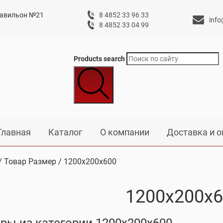
 павильон №21
8 4852 33 96 33
info
8 4852 33 04 99
Products search
Главная
Каталог
О компании
Доставка и о
/ Товар Размер / 1200х200х600
1200х200х
ры из категории 1200х200х600