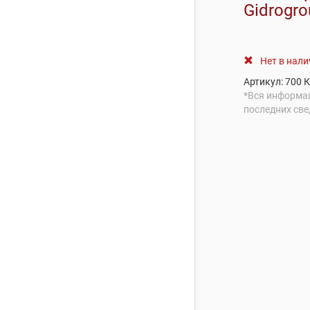
Gidrogro
Нет в нал
Артикул:
700
К
*Вся информац
последних све