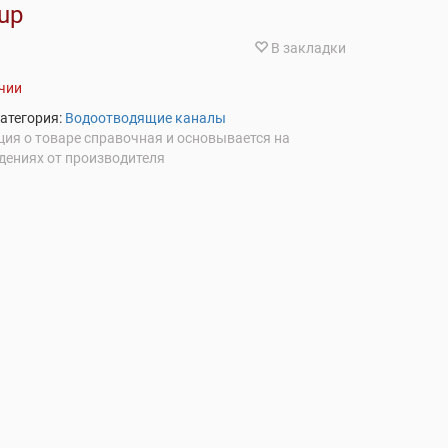
up
В закладки
ичии
атегория:
Водоотводящие каналы
ия о товаре справочная и основывается на
дениях от производителя