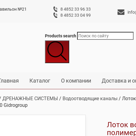
 павильон №21
8 4852 33 96 33
info
8 4852 33 04 99
Products search
Главная
Каталог
О компании
Доставка и о
/
ДРЕНАЖНЫЕ СИСТЕМЫ
/
Водоотводящие каналы
/ Лоток
0 Gidrogroup
Лоток в
полимер