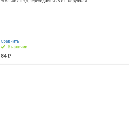
Угольник ПНД переходной Ø25 х 1″ наружная
Сравнить
В наличии
84
Р