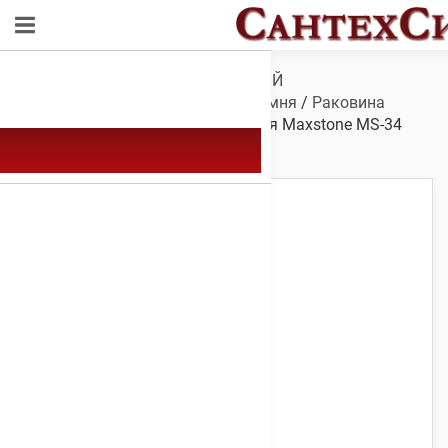
Обзор
/
САНТЕХНИКА ДЛЯ ВАННОЙ
КОМНАТЫ
/
Мойки
/
Мойки из камня
/
Раковина
Maxstone MS-34
/ Мойка каменная Maxstone МS-34
Ванильный камень 510 х 472