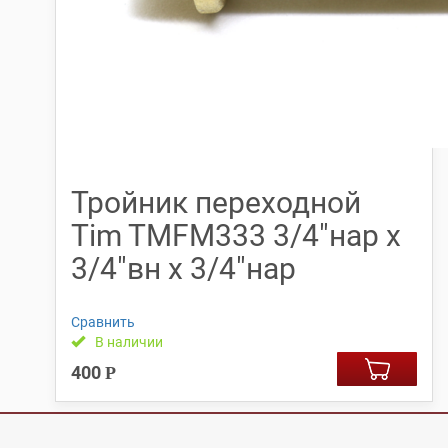
Тройник переходной
Tim TMFM333 3/4″нар х
3/4″вн х 3/4″нар
Сравнить
В наличии
400
Р