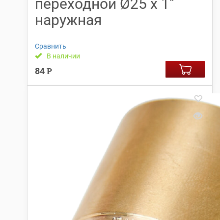
переходной Ø25 х 1″
наружная
Сравнить
В наличии
84
Р